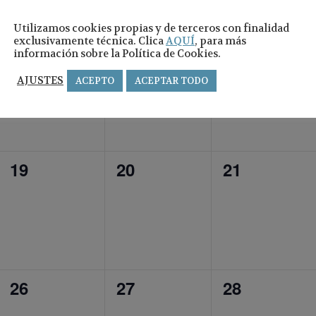
Utilizamos cookies propias y de terceros con finalidad
exclusivamente técnica. Clica
AQUÍ
, para más
0
0
0
12
13
14
información sobre la Política de Cookies.
eventos,
eventos,
eventos,
AJUSTES
ACEPTO
ACEPTAR TODO
0
0
0
19
20
21
eventos,
eventos,
eventos,
0
0
0
26
27
28
eventos,
eventos,
eventos,